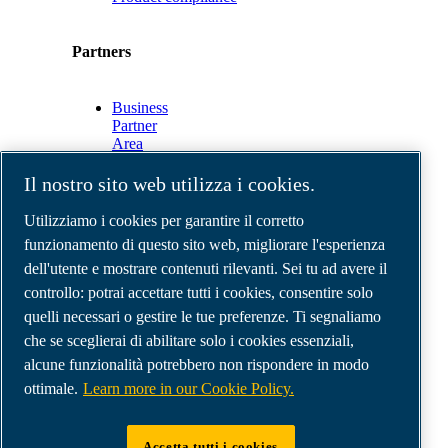
Partners
Business
Partner
Area
E-
Connect
Il nostro sito web utilizza i cookies.
2.0
Business
Utilizziamo i cookies per garantire il corretto
Portal
funzionamento di questo sito web, migliorare l'esperienza
ABAC
dell'utente e mostrare contenuti rilevanti. Sei tu ad avere il
Media
Gallery
controllo: potrai accettare tutti i cookies, consentire solo
quelli necessari o gestire le tue preferenze. Ti segnaliamo
©
2026
Compressori d'aria ABAC
Note legali e privacy
che se sceglierai di abilitare solo i cookies essenziali,
Modulo resi
alcune funzionalità potrebbero non rispondere in modo
Modulo di reclamo
ottimale.
Learn more in our Cookie Policy.
Gestione preferenze cookies
Accetta tutti i cookies