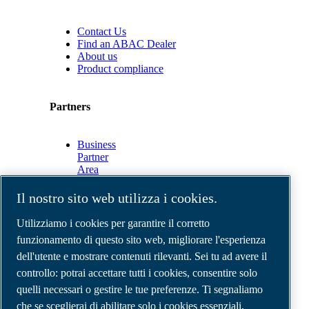
Contact Us
Find an ABAC Dealer
About us
Product compliance
Partners
Business
Partner
Area
E-
Connect
Il nostro sito web utilizza i cookies.
2.0
Business
Utilizziamo i cookies per garantire il corretto
Portal
funzionamento di questo sito web, migliorare l'esperienza
ABAC
dell'utente e mostrare contenuti rilevanti. Sei tu ad avere il
Media
Gallery
controllo: potrai accettare tutti i cookies, consentire solo
quelli necessari o gestire le tue preferenze. Ti segnaliamo
©
2026
Compressori d'aria ABAC
Note legali e privacy
che se sceglierai di abilitare solo i cookies essenziali,