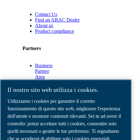
Contact Us
Find an ABAC Dealer
About us
Product compliance
Partners
Business
Partner
Area
E-
Connect
Il nostro sito web utilizza i cookies.
2.0
Business
Utilizziamo i cookies per garantire il corretto
Portal
funzionamento di questo sito web, migliorare l'esperienza
ABAC
dell'utente e mostrare contenuti rilevanti. Sei tu ad avere il
Media
Gallery
controllo: potrai accettare tutti i cookies, consentire solo
quelli necessari o gestire le tue preferenze. Ti segnaliamo
©
2026
Compressori d'aria ABAC
Note legali e privacy
che se sceglierai di abilitare solo i cookies essenziali,