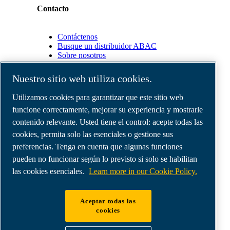
Contacto
Contáctenos
Busque un distribuidor ABAC
Sobre nosotros
Nuestro sitio web utiliza cookies.
Socios
Utilizamos cookies para garantizar que este sitio web
funcione correctamente, mejorar su experiencia y mostrarle
Área
de
contenido relevante. Usted tiene el control: acepte todas las
distribuidores
cookies, permita solo las esenciales o gestione sus
E-
preferencias. Tenga en cuenta que algunas funciones
Connect
2.0
pueden no funcionar según lo previsto si solo se habilitan
Business
las cookies esenciales.
Learn more in our Cookie Policy.
Portal
ABAC
Media
Aceptar todas las
Gallery
cookies
©
2026
Compresores de aire ABAC