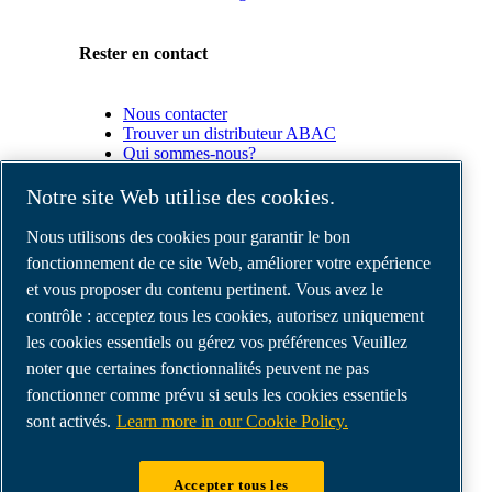
Rester en contact
Nous contacter
Trouver un distributeur ABAC
Qui sommes-nous?
Conformité du produit
Notre site Web utilise des cookies.
Partenaires
Nous utilisons des cookies pour garantir le bon
fonctionnement de ce site Web, améliorer votre expérience
et vous proposer du contenu pertinent. Vous avez le
Espace
Partenaires
contrôle : acceptez tous les cookies, autorisez uniquement
commerciaux
les cookies essentiels ou gérez vos préférences Veuillez
E-
noter que certaines fonctionnalités peuvent ne pas
Connect
2.0
fonctionner comme prévu si seuls les cookies essentiels
Business
sont activés.
Learn more in our Cookie Policy.
Portal
ABAC
Media
Accepter tous les
Gallery