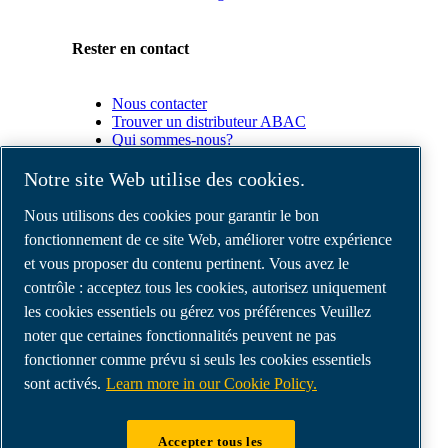
Rester en contact
Nous contacter
Trouver un distributeur ABAC
Qui sommes-nous?
Conformité du produit
Notre site Web utilise des cookies.
Partenaires
Nous utilisons des cookies pour garantir le bon
fonctionnement de ce site Web, améliorer votre expérience
et vous proposer du contenu pertinent. Vous avez le
Espace
Partenaires
contrôle : acceptez tous les cookies, autorisez uniquement
commerciaux
les cookies essentiels ou gérez vos préférences Veuillez
E-
noter que certaines fonctionnalités peuvent ne pas
Connect
2.0
fonctionner comme prévu si seuls les cookies essentiels
Business
sont activés.
Learn more in our Cookie Policy.
Portal
ABAC
Media
Accepter tous les
Gallery