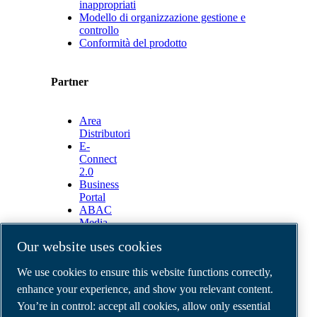
inappropriati
Modello di organizzazione gestione e
controllo
Conformità del prodotto
Partner
Area
Distributori
E-
Connect
2.0
Business
Portal
ABAC
Media
Gallery
Our website uses cookies
©
2026
ABAC air compressors
We use cookies to ensure this website functions correctly,
Legal & Privacy Notices
Order return form
enhance your experience, and show you relevant content.
Order claim form
You’re in control: accept all cookies, allow only essential