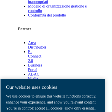
inappropriati
Modello di organizzazione gestione e
controllo
Conformità del prodotto
Partner
Area
Distributori
E-
Connect
2.0
Business
Portal
ABAC
Media
Gallery
Our website uses cookies
©
2026
ABAC air compressors
We use cookies to ensure this website functions correctly,
Legal & Privacy Notices
Order return form
enhance your experience, and show you relevant content.
Order claim form
You’re in control: accept all cookies, allow only essential