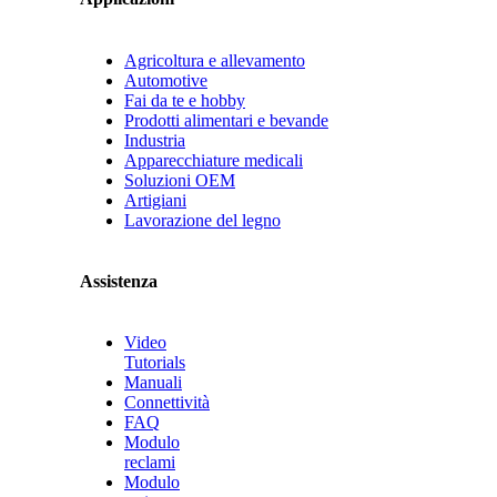
Agricoltura e allevamento
Automotive
Fai da te e hobby
Prodotti alimentari e bevande
Industria
Apparecchiature medicali
Soluzioni OEM
Artigiani
Lavorazione del legno
Assistenza
Video
Tutorials
Manuali
Connettività
FAQ
Modulo
reclami
Modulo