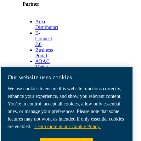
Partner
Area
Distributori
E-
Connect
2.0
Business
Portal
ABAC
Media
Gallery
Our website uses cookies
©
2026
ABAC air compressors
We use cookies to ensure this website functions correctly,
Legal & Privacy Notices
Order return form
enhance your experience, and show you relevant content.
Order claim form
You’re in control: accept all cookies, allow only essential
Manage cookies
ones, or manage your preferences. Please note that some
features may not work as intended if only essential cookies
ABAC Italia | MultiAir Italia S.r.l. Società a
are enabled.
Learn more in our Cookie Policy.
Socio Unico | Società del Gruppo Atlas Copco AB