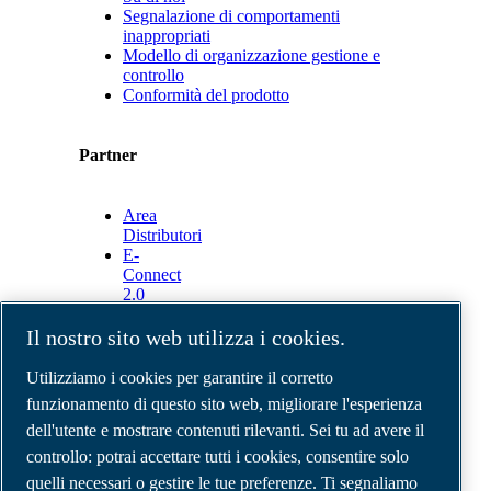
Segnalazione di comportamenti
inappropriati
Modello di organizzazione gestione e
controllo
Conformità del prodotto
Partner
Area
Distributori
E-
Connect
2.0
Business
Portal
Il nostro sito web utilizza i cookies.
ABAC
Media
Utilizziamo i cookies per garantire il corretto
Gallery
funzionamento di questo sito web, migliorare l'esperienza
dell'utente e mostrare contenuti rilevanti. Sei tu ad avere il
©
2026
Compressori d'aria ABAC
Note legali e privacy
controllo: potrai accettare tutti i cookies, consentire solo
Modulo resi
quelli necessari o gestire le tue preferenze. Ti segnaliamo
Modulo di reclamo