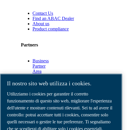
Contact Us
Find an ABAC Dealer
About us
Product compliance
Partners
Business
Partner
Area
E-
Connect
Il nostro sito web utilizza i cookies.
2.0
Business
Utilizziamo i cookies per garantire il corretto
Portal
funzionamento di questo sito web, migliorare l'esperienza
ABAC
dell'utente e mostrare contenuti rilevanti. Sei tu ad avere il
Media
Gallery
controllo: potrai accettare tutti i cookies, consentire solo
quelli necessari o gestire le tue preferenze. Ti segnaliamo
©
2026
Compressori d'aria ABAC
Note legali e privacy
che se sceglierai di abilitare solo i cookies essenziali,