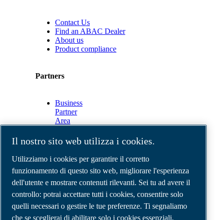
Contact Us
Find an ABAC Dealer
About us
Product compliance
Partners
Business
Partner
Area
E-
Connect
Il nostro sito web utilizza i cookies.
2.0
Business
Utilizziamo i cookies per garantire il corretto
Portal
funzionamento di questo sito web, migliorare l'esperienza
ABAC
dell'utente e mostrare contenuti rilevanti. Sei tu ad avere il
Media
Gallery
controllo: potrai accettare tutti i cookies, consentire solo
quelli necessari o gestire le tue preferenze. Ti segnaliamo
©
2026
Compressori d'aria ABAC
Note legali e privacy
che se sceglierai di abilitare solo i cookies essenziali,