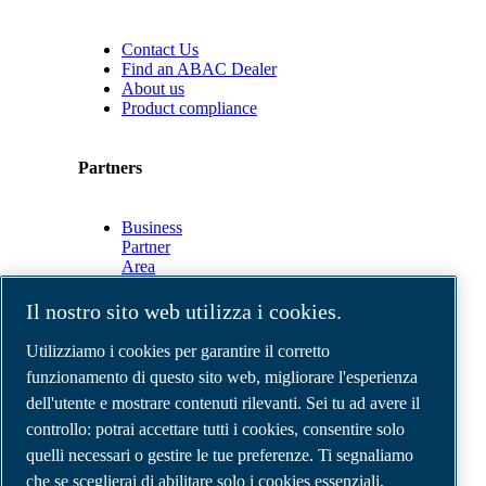
Contact Us
Find an ABAC Dealer
About us
Product compliance
Partners
Business
Partner
Area
E-
Connect
Il nostro sito web utilizza i cookies.
2.0
Business
Utilizziamo i cookies per garantire il corretto
Portal
funzionamento di questo sito web, migliorare l'esperienza
ABAC
dell'utente e mostrare contenuti rilevanti. Sei tu ad avere il
Media
Gallery
controllo: potrai accettare tutti i cookies, consentire solo
quelli necessari o gestire le tue preferenze. Ti segnaliamo
©
2026
Compressori d'aria ABAC
Note legali e privacy
che se sceglierai di abilitare solo i cookies essenziali,