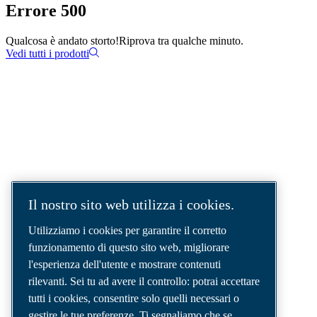
Errore 500
Qualcosa è andato storto!
Riprova tra qualche minuto.
Vedi tutti i prodotti
SOLUZIONI AD ARIA COMPRESSA.
AIR. ANYTIME. ANYWHERE.
Siamo un'azienda leader nel settore delle
Il nostro sito web utilizza i cookies.
soluzioni per aria compressa, che fornisce i
migliori compressori, utensili e sistemi di
Utilizziamo i cookies per garantire il corretto
distribuzione dell'aria per soddisfare anche le
funzionamento di questo sito web, migliorare
esigenze più complesse.
l'esperienza dell'utente e mostrare contenuti
rilevanti. Sei tu ad avere il controllo: potrai accettare
tutti i cookies, consentire solo quelli necessari o
gestire le tue preferenze. Ti segnaliamo che se