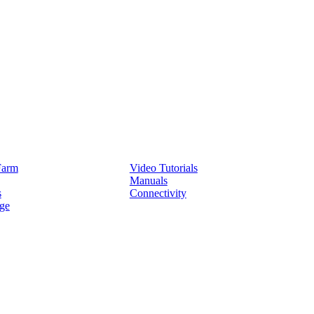
Service
Farm
Video Tutorials
Manuals
s
Connectivity
ge
Partners