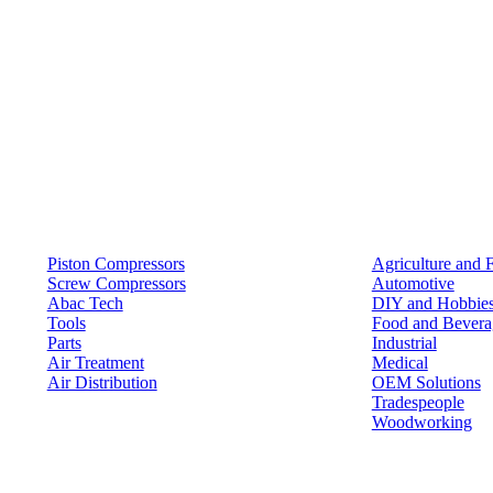
Products
Solutions
Piston Compressors
Agriculture and 
Screw Compressors
Automotive
Abac Tech
DIY and Hobbie
Tools
Food and Bevera
Parts
Industrial
Air Treatment
Medical
Air Distribution
OEM Solutions
Tradespeople
Woodworking
Resources
Keep in Touch