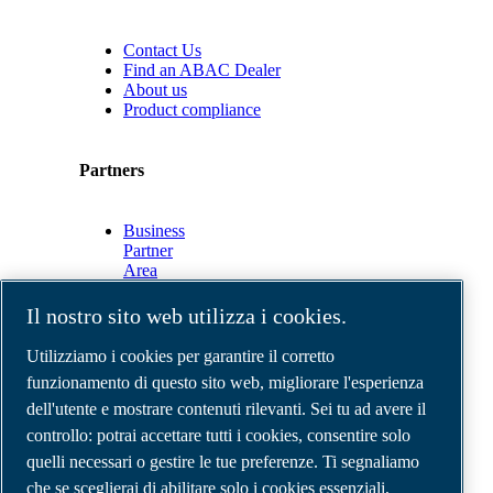
Contact Us
Find an ABAC Dealer
About us
Product compliance
Partners
Business
Partner
Area
E-
Connect
Il nostro sito web utilizza i cookies.
2.0
Business
Utilizziamo i cookies per garantire il corretto
Portal
funzionamento di questo sito web, migliorare l'esperienza
ABAC
dell'utente e mostrare contenuti rilevanti. Sei tu ad avere il
Media
Gallery
controllo: potrai accettare tutti i cookies, consentire solo
quelli necessari o gestire le tue preferenze. Ti segnaliamo
©
2026
Compressori d'aria ABAC
Note legali e privacy
che se sceglierai di abilitare solo i cookies essenziali,