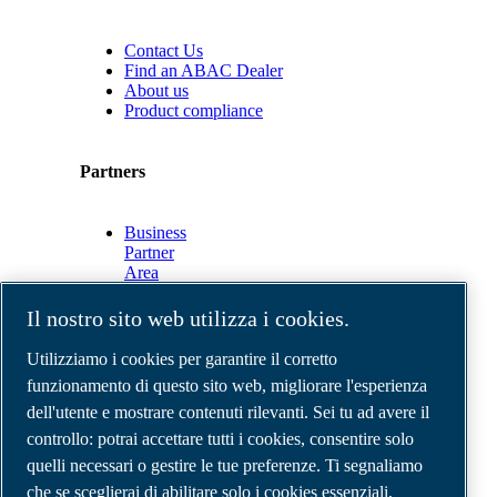
Contact Us
Find an ABAC Dealer
About us
Product compliance
Partners
Business
Partner
Area
E-
Connect
Il nostro sito web utilizza i cookies.
2.0
Business
Utilizziamo i cookies per garantire il corretto
Portal
funzionamento di questo sito web, migliorare l'esperienza
ABAC
dell'utente e mostrare contenuti rilevanti. Sei tu ad avere il
Media
Gallery
controllo: potrai accettare tutti i cookies, consentire solo
quelli necessari o gestire le tue preferenze. Ti segnaliamo
©
2026
Compressori d'aria ABAC
Note legali e privacy
che se sceglierai di abilitare solo i cookies essenziali,