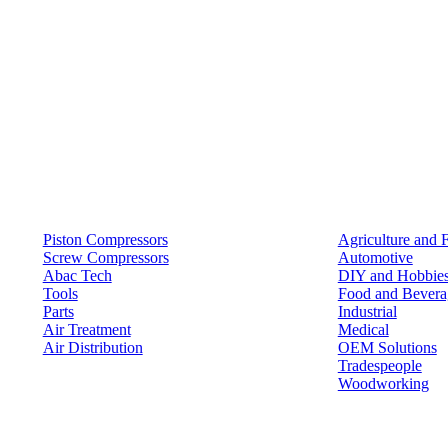
Products
Solutions
Piston Compressors
Agriculture and 
Screw Compressors
Automotive
Abac Tech
DIY and Hobbie
Tools
Food and Bevera
Parts
Industrial
Air Treatment
Medical
Air Distribution
OEM Solutions
Tradespeople
Woodworking
Resources
Keep in Touch