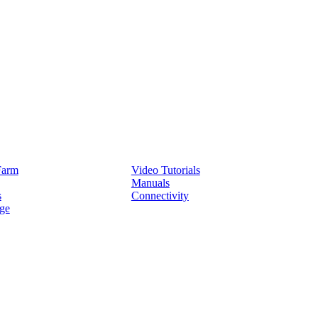
Service
Farm
Video Tutorials
Manuals
s
Connectivity
ge
Partners