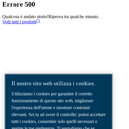
Errore 500
Qualcosa è andato storto!
Riprova tra qualche minuto.
Vedi tutti i prodotti
SOLUZIONI AD ARIA COMPRESSA.
AIR. ANYTIME. ANYWHERE.
Siamo un'azienda leader nel settore delle
Il nostro sito web utilizza i cookies.
soluzioni per aria compressa, che fornisce i
migliori compressori, utensili e sistemi di
Utilizziamo i cookies per garantire il corretto
distribuzione dell'aria per soddisfare anche le
funzionamento di questo sito web, migliorare
esigenze più complesse.
l'esperienza dell'utente e mostrare contenuti
rilevanti. Sei tu ad avere il controllo: potrai accettare
tutti i cookies, consentire solo quelli necessari o
gestire le tue preferenze. Ti segnaliamo che se