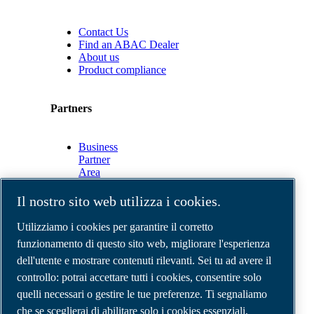
Contact Us
Find an ABAC Dealer
About us
Product compliance
Partners
Business
Partner
Area
E-
Connect
Il nostro sito web utilizza i cookies.
2.0
Business
Utilizziamo i cookies per garantire il corretto
Portal
funzionamento di questo sito web, migliorare l'esperienza
ABAC
dell'utente e mostrare contenuti rilevanti. Sei tu ad avere il
Media
Gallery
controllo: potrai accettare tutti i cookies, consentire solo
quelli necessari o gestire le tue preferenze. Ti segnaliamo
©
2026
Compressori d'aria ABAC
Note legali e privacy
che se sceglierai di abilitare solo i cookies essenziali,