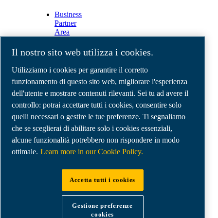
Business
Partner
Area
E-
Connect
Il nostro sito web utilizza i cookies.
2.0
Business
Utilizziamo i cookies per garantire il corretto
Portal
funzionamento di questo sito web, migliorare l'esperienza
ABAC
dell'utente e mostrare contenuti rilevanti. Sei tu ad avere il
Media
Gallery
controllo: potrai accettare tutti i cookies, consentire solo
quelli necessari o gestire le tue preferenze. Ti segnaliamo
©
2026
Compressori d'aria ABAC
Note legali e privacy
che se sceglierai di abilitare solo i cookies essenziali,
Modulo resi
alcune funzionalità potrebbero non rispondere in modo
Modulo di reclamo
ottimale.
Learn more in our Cookie Policy.
Gestione preferenze cookies
Accetta tutti i cookies
ABAC International | MultiAir Italia S.r.l. - Via
Selva Maiolo 5/7, 36075 Montecchio Maggiore
Gestione preferenze
(VI), Italy | VAT IT07060600967 | HQ: Via
cookies