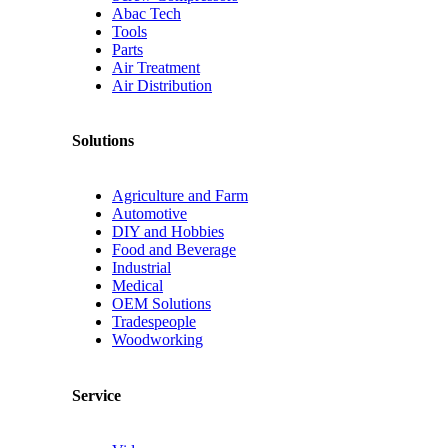
Abac Tech
Tools
Parts
Air Treatment
Air Distribution
Solutions
Agriculture and Farm
Automotive
DIY and Hobbies
Food and Beverage
Industrial
Medical
OEM Solutions
Tradespeople
Woodworking
Service