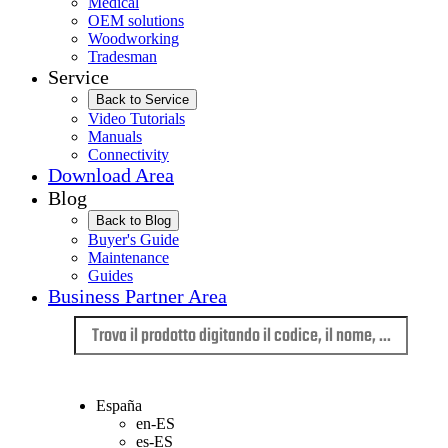
Medical
OEM solutions
Woodworking
Tradesman
Service
Back to Service
Video Tutorials
Manuals
Connectivity
Download Area
Blog
Back to Blog
Buyer's Guide
Maintenance
Guides
Business Partner Area
Lingua
España
en-ES
es-ES