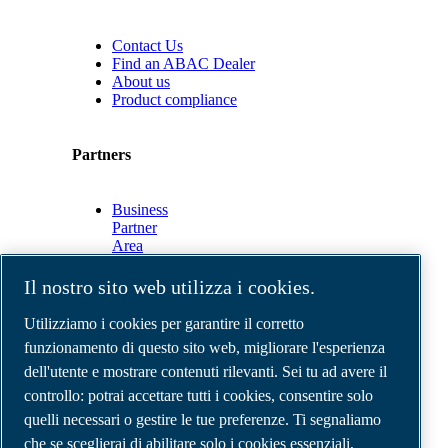
Contact Us
Find an ABAC Dealer
About us
Product compliance
Partners
Business
Partner
Area
E-
Connect
Il nostro sito web utilizza i cookies.
2.0
Business
Utilizziamo i cookies per garantire il corretto
Portal
funzionamento di questo sito web, migliorare l'esperienza
ABAC
dell'utente e mostrare contenuti rilevanti. Sei tu ad avere il
Media
Gallery
controllo: potrai accettare tutti i cookies, consentire solo
quelli necessari o gestire le tue preferenze. Ti segnaliamo
©
2026
Compressori d'aria ABAC
Note legali e privacy
che se sceglierai di abilitare solo i cookies essenziali,