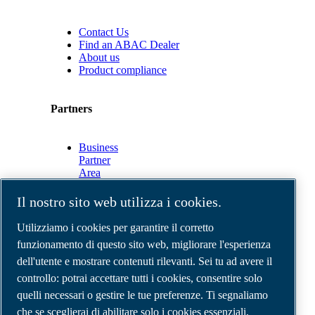
Contact Us
Find an ABAC Dealer
About us
Product compliance
Partners
Business
Partner
Area
E-
Connect
Il nostro sito web utilizza i cookies.
2.0
Business
Utilizziamo i cookies per garantire il corretto
Portal
funzionamento di questo sito web, migliorare l'esperienza
ABAC
dell'utente e mostrare contenuti rilevanti. Sei tu ad avere il
Media
Gallery
controllo: potrai accettare tutti i cookies, consentire solo
quelli necessari o gestire le tue preferenze. Ti segnaliamo
©
2026
Compressori d'aria ABAC
Note legali e privacy
che se sceglierai di abilitare solo i cookies essenziali,