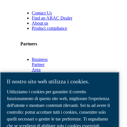
Contact Us
Find an ABAC Dealer
About us
Product compliance
Partners
Business
Partner
Area
E-
Connect
Il nostro sito web utilizza i cookies.
2.0
Business
Utilizziamo i cookies per garantire il corretto
Portal
funzionamento di questo sito web, migliorare l'esperienza
ABAC
dell'utente e mostrare contenuti rilevanti. Sei tu ad avere il
Media
Gallery
controllo: potrai accettare tutti i cookies, consentire solo
quelli necessari o gestire le tue preferenze. Ti segnaliamo
©
2026
Compressori d'aria ABAC
Note legali e privacy
che se sceglierai di abilitare solo i cookies essenziali,