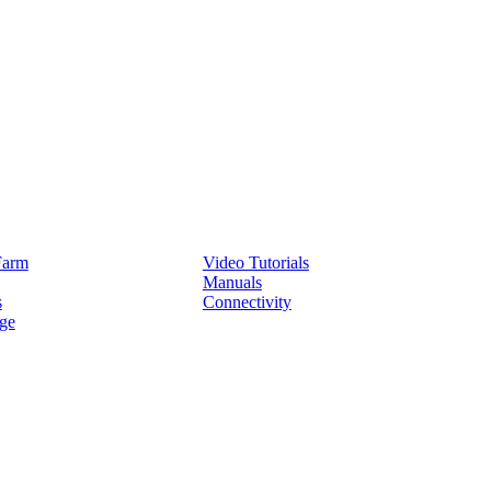
Service
Farm
Video Tutorials
Manuals
s
Connectivity
ge
Partners