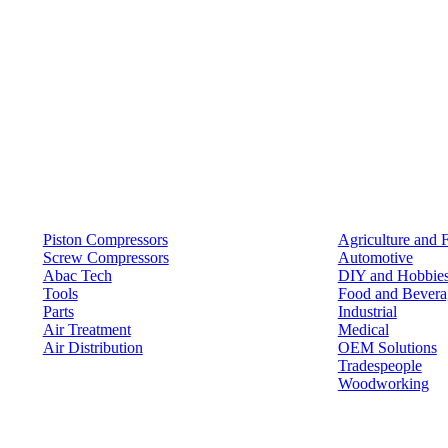
Products
Solutions
Piston Compressors
Agriculture and 
Screw Compressors
Automotive
Abac Tech
DIY and Hobbie
Tools
Food and Bevera
Parts
Industrial
Air Treatment
Medical
Air Distribution
OEM Solutions
Tradespeople
Woodworking
Resources
Keep in Touch