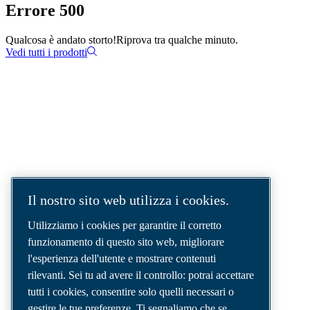
Errore 500
Qualcosa è andato storto!
Riprova tra qualche minuto.
Vedi tutti i prodotti
SOLUZIONI AD ARIA COMPRESSA.
AIR. ANYTIME. ANYWHERE.
Siamo un'azienda leader nel settore delle
Il nostro sito web utilizza i cookies.
soluzioni per aria compressa, che fornisce i
migliori compressori, utensili e sistemi di
Utilizziamo i cookies per garantire il corretto
distribuzione dell'aria per soddisfare anche le
funzionamento di questo sito web, migliorare
esigenze più complesse.
l'esperienza dell'utente e mostrare contenuti
rilevanti. Sei tu ad avere il controllo: potrai accettare
tutti i cookies, consentire solo quelli necessari o
gestire le tue preferenze. Ti segnaliamo che se