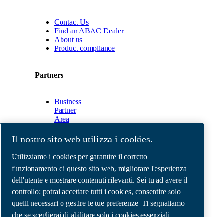
Contact Us
Find an ABAC Dealer
About us
Product compliance
Partners
Business
Partner
Area
E-
Connect
Il nostro sito web utilizza i cookies.
2.0
Business
Utilizziamo i cookies per garantire il corretto
Portal
funzionamento di questo sito web, migliorare l'esperienza
ABAC
dell'utente e mostrare contenuti rilevanti. Sei tu ad avere il
Media
Gallery
controllo: potrai accettare tutti i cookies, consentire solo
quelli necessari o gestire le tue preferenze. Ti segnaliamo
©
2026
Compressori d'aria ABAC
Note legali e privacy
che se sceglierai di abilitare solo i cookies essenziali,