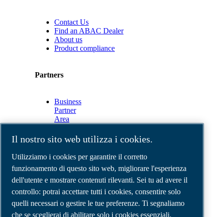
Contact Us
Find an ABAC Dealer
About us
Product compliance
Partners
Business
Partner
Area
E-
Connect
Il nostro sito web utilizza i cookies.
2.0
Business
Utilizziamo i cookies per garantire il corretto
Portal
funzionamento di questo sito web, migliorare l'esperienza
ABAC
dell'utente e mostrare contenuti rilevanti. Sei tu ad avere il
Media
Gallery
controllo: potrai accettare tutti i cookies, consentire solo
quelli necessari o gestire le tue preferenze. Ti segnaliamo
©
2026
Compressori d'aria ABAC
Note legali e privacy
che se sceglierai di abilitare solo i cookies essenziali,