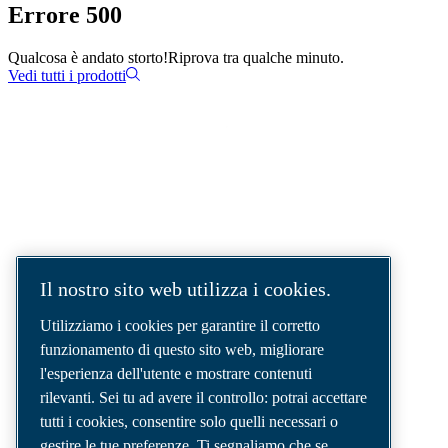
Errore 500
Qualcosa è andato storto!
Riprova tra qualche minuto.
Vedi tutti i prodotti
SOLUZIONI AD ARIA COMPRESSA.
AIR. ANYTIME. ANYWHERE.
Siamo un'azienda leader nel settore delle
Il nostro sito web utilizza i cookies.
soluzioni per aria compressa, che fornisce i
migliori compressori, utensili e sistemi di
Utilizziamo i cookies per garantire il corretto
distribuzione dell'aria per soddisfare anche le
funzionamento di questo sito web, migliorare
esigenze più complesse.
l'esperienza dell'utente e mostrare contenuti
rilevanti. Sei tu ad avere il controllo: potrai accettare
tutti i cookies, consentire solo quelli necessari o
gestire le tue preferenze. Ti segnaliamo che se