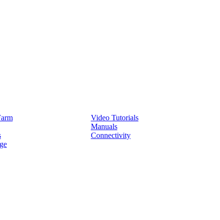
Service
Farm
Video Tutorials
Manuals
s
Connectivity
ge
Partners