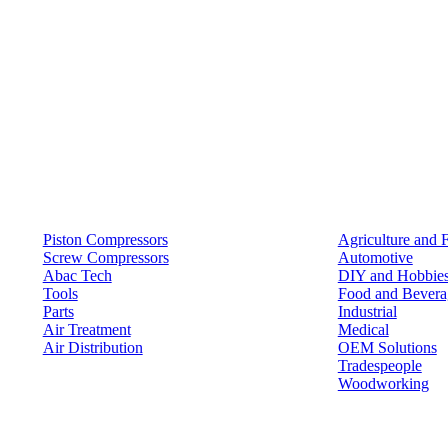
Products
Solutions
Piston Compressors
Agriculture and 
Screw Compressors
Automotive
Abac Tech
DIY and Hobbie
Tools
Food and Bevera
Parts
Industrial
Air Treatment
Medical
Air Distribution
OEM Solutions
Tradespeople
Woodworking
Resources
Keep in Touch