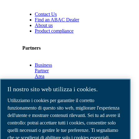
Contact Us
Find an ABAC Dealer
About us
Product compliance
Partners
Business
Partner
Area
E-
Connect
Il nostro sito web utilizza i cookies.
2.0
Business
Utilizziamo i cookies per garantire il corretto
Portal
funzionamento di questo sito web, migliorare l'esperienza
ABAC
dell'utente e mostrare contenuti rilevanti. Sei tu ad avere il
Media
Gallery
controllo: potrai accettare tutti i cookies, consentire solo
quelli necessari o gestire le tue preferenze. Ti segnaliamo
©
2026
Compressori d'aria ABAC
Note legali e privacy
che se sceglierai di abilitare solo i cookies essenziali,