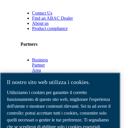
Contact Us
Find an ABAC Dealer
About us
Product compliance
Partners
Business
Partner
Area
E-
Connect
Il nostro sito web utilizza i cookies.
2.0
Business
Utilizziamo i cookies per garantire il corretto
Portal
funzionamento di questo sito web, migliorare l'esperienza
ABAC
dell'utente e mostrare contenuti rilevanti. Sei tu ad avere il
Media
Gallery
controllo: potrai accettare tutti i cookies, consentire solo
quelli necessari o gestire le tue preferenze. Ti segnaliamo
©
2026
Compressori d'aria ABAC
Note legali e privacy
che se sceglierai di abilitare solo i cookies essenziali,