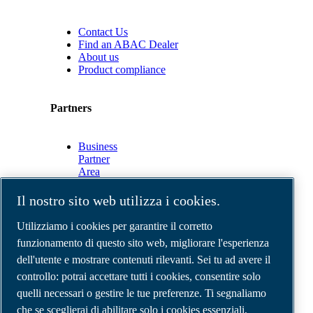
Contact Us
Find an ABAC Dealer
About us
Product compliance
Partners
Business
Partner
Area
E-
Connect
Il nostro sito web utilizza i cookies.
2.0
Business
Utilizziamo i cookies per garantire il corretto
Portal
funzionamento di questo sito web, migliorare l'esperienza
ABAC
dell'utente e mostrare contenuti rilevanti. Sei tu ad avere il
Media
Gallery
controllo: potrai accettare tutti i cookies, consentire solo
quelli necessari o gestire le tue preferenze. Ti segnaliamo
©
2026
Compressori d'aria ABAC
Note legali e privacy
che se sceglierai di abilitare solo i cookies essenziali,