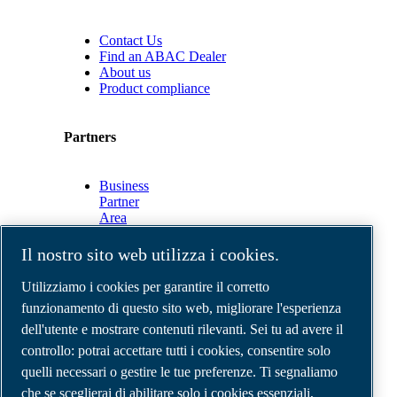
Contact Us
Find an ABAC Dealer
About us
Product compliance
Partners
Business
Partner
Area
E-
Connect
Il nostro sito web utilizza i cookies.
2.0
Business
Utilizziamo i cookies per garantire il corretto
Portal
funzionamento di questo sito web, migliorare l'esperienza
ABAC
dell'utente e mostrare contenuti rilevanti. Sei tu ad avere il
Media
Gallery
controllo: potrai accettare tutti i cookies, consentire solo
quelli necessari o gestire le tue preferenze. Ti segnaliamo
©
2026
Compressori d'aria ABAC
Note legali e privacy
che se sceglierai di abilitare solo i cookies essenziali,