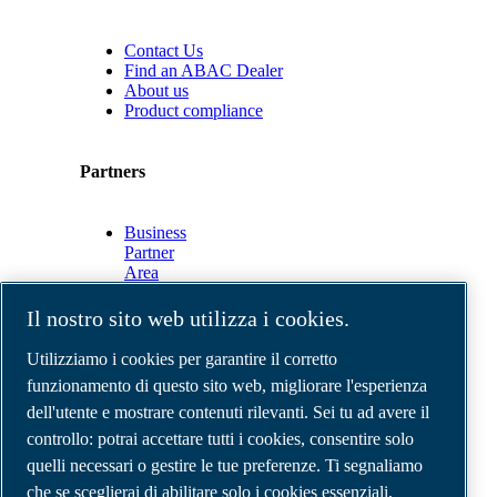
Contact Us
Find an ABAC Dealer
About us
Product compliance
Partners
Business
Partner
Area
E-
Connect
Il nostro sito web utilizza i cookies.
2.0
Business
Utilizziamo i cookies per garantire il corretto
Portal
funzionamento di questo sito web, migliorare l'esperienza
ABAC
dell'utente e mostrare contenuti rilevanti. Sei tu ad avere il
Media
Gallery
controllo: potrai accettare tutti i cookies, consentire solo
quelli necessari o gestire le tue preferenze. Ti segnaliamo
©
2026
Compressori d'aria ABAC
Note legali e privacy
che se sceglierai di abilitare solo i cookies essenziali,