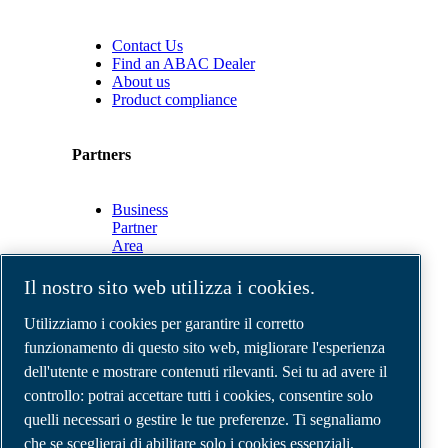
Contact Us
Find an ABAC Dealer
About us
Product compliance
Partners
Business
Partner
Area
E-
Connect
Il nostro sito web utilizza i cookies.
2.0
Business
Utilizziamo i cookies per garantire il corretto
Portal
funzionamento di questo sito web, migliorare l'esperienza
ABAC
dell'utente e mostrare contenuti rilevanti. Sei tu ad avere il
Media
Gallery
controllo: potrai accettare tutti i cookies, consentire solo
quelli necessari o gestire le tue preferenze. Ti segnaliamo
©
2026
Compressori d'aria ABAC
Note legali e privacy
che se sceglierai di abilitare solo i cookies essenziali,