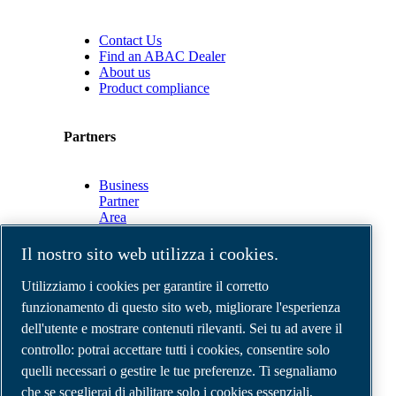
Contact Us
Find an ABAC Dealer
About us
Product compliance
Partners
Business
Partner
Area
E-
Connect
Il nostro sito web utilizza i cookies.
2.0
Business
Utilizziamo i cookies per garantire il corretto
Portal
funzionamento di questo sito web, migliorare l'esperienza
ABAC
dell'utente e mostrare contenuti rilevanti. Sei tu ad avere il
Media
Gallery
controllo: potrai accettare tutti i cookies, consentire solo
quelli necessari o gestire le tue preferenze. Ti segnaliamo
©
2026
Compressori d'aria ABAC
Note legali e privacy
che se sceglierai di abilitare solo i cookies essenziali,