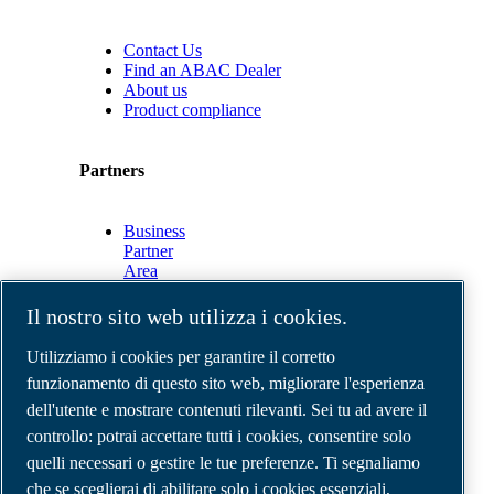
Contact Us
Find an ABAC Dealer
About us
Product compliance
Partners
Business
Partner
Area
E-
Connect
Il nostro sito web utilizza i cookies.
2.0
Business
Utilizziamo i cookies per garantire il corretto
Portal
funzionamento di questo sito web, migliorare l'esperienza
ABAC
dell'utente e mostrare contenuti rilevanti. Sei tu ad avere il
Media
Gallery
controllo: potrai accettare tutti i cookies, consentire solo
quelli necessari o gestire le tue preferenze. Ti segnaliamo
©
2026
Compressori d'aria ABAC
Note legali e privacy
che se sceglierai di abilitare solo i cookies essenziali,