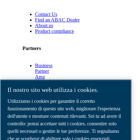
Contact Us
Find an ABAC Dealer
About us
Product compliance
Partners
Business
Partner
Area
E-
Connect
Il nostro sito web utilizza i cookies.
2.0
Business
Utilizziamo i cookies per garantire il corretto
Portal
funzionamento di questo sito web, migliorare l'esperienza
ABAC
dell'utente e mostrare contenuti rilevanti. Sei tu ad avere il
Media
Gallery
controllo: potrai accettare tutti i cookies, consentire solo
quelli necessari o gestire le tue preferenze. Ti segnaliamo
©
2026
Compressori d'aria ABAC
Note legali e privacy
che se sceglierai di abilitare solo i cookies essenziali,