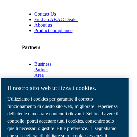
Contact Us
Find an ABAC Dealer
About us
Product compliance
Partners
Business
Partner
Area
E-
Connect
Il nostro sito web utilizza i cookies.
2.0
Business
Utilizziamo i cookies per garantire il corretto
Portal
funzionamento di questo sito web, migliorare l'esperienza
ABAC
dell'utente e mostrare contenuti rilevanti. Sei tu ad avere il
Media
Gallery
controllo: potrai accettare tutti i cookies, consentire solo
quelli necessari o gestire le tue preferenze. Ti segnaliamo
©
2026
Compressori d'aria ABAC
Note legali e privacy
che se sceglierai di abilitare solo i cookies essenziali,