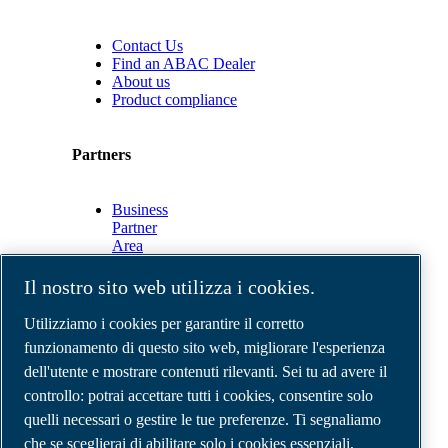
Contact Us
Find an ABAC Dealer
About us
Product compliance
Partners
Business
Partner
Area
E-
Connect
Il nostro sito web utilizza i cookies.
2.0
Business
Utilizziamo i cookies per garantire il corretto
Portal
funzionamento di questo sito web, migliorare l'esperienza
ABAC
dell'utente e mostrare contenuti rilevanti. Sei tu ad avere il
Media
Gallery
controllo: potrai accettare tutti i cookies, consentire solo
quelli necessari o gestire le tue preferenze. Ti segnaliamo
©
2026
Compressori d'aria ABAC
Note legali e privacy
che se sceglierai di abilitare solo i cookies essenziali,