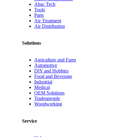
Abac Tech
Tools
Parts
Air Treatment
Air Distribution
Solutions
Agriculture and Farm
Automotive
DIY and Hobbies
Food and Beverage
Industrial
Medical
OEM Solutions
Tradespeople
Woodworking
Service