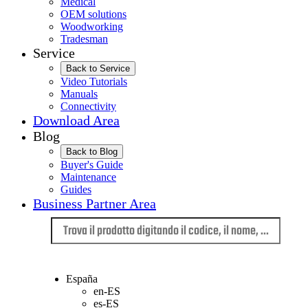
Medical
OEM solutions
Woodworking
Tradesman
Service
Back to Service
Video Tutorials
Manuals
Connectivity
Download Area
Blog
Back to Blog
Buyer's Guide
Maintenance
Guides
Business Partner Area
Lingua
España
en-ES
es-ES