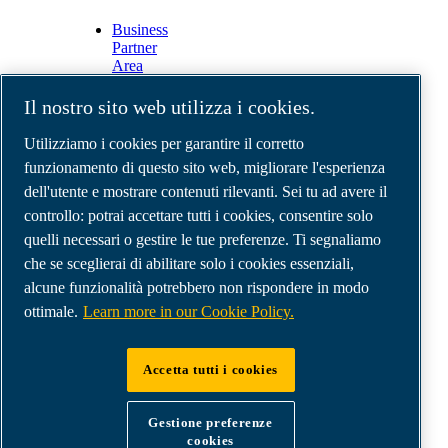
Business
Partner
Area
E-
Connect
Il nostro sito web utilizza i cookies.
2.0
Business
Utilizziamo i cookies per garantire il corretto
Portal
funzionamento di questo sito web, migliorare l'esperienza
ABAC
dell'utente e mostrare contenuti rilevanti. Sei tu ad avere il
Media
Gallery
controllo: potrai accettare tutti i cookies, consentire solo
quelli necessari o gestire le tue preferenze. Ti segnaliamo
©
2026
Compressori d'aria ABAC
Note legali e privacy
che se sceglierai di abilitare solo i cookies essenziali,
Modulo resi
alcune funzionalità potrebbero non rispondere in modo
Modulo di reclamo
ottimale.
Learn more in our Cookie Policy.
Gestione preferenze cookies
Accetta tutti i cookies
ABAC International | MultiAir Italia S.r.l. - Via
Selva Maiolo 5/7, 36075 Montecchio Maggiore
Gestione preferenze
(VI), Italy | VAT IT07060600967 | HQ: Via
cookies