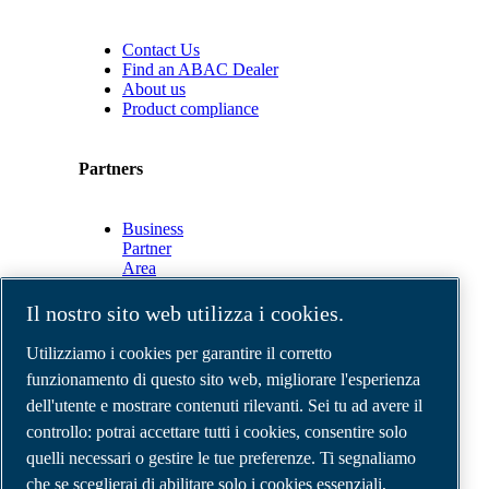
Contact Us
Find an ABAC Dealer
About us
Product compliance
Partners
Business
Partner
Area
E-
Connect
Il nostro sito web utilizza i cookies.
2.0
Business
Utilizziamo i cookies per garantire il corretto
Portal
funzionamento di questo sito web, migliorare l'esperienza
ABAC
dell'utente e mostrare contenuti rilevanti. Sei tu ad avere il
Media
Gallery
controllo: potrai accettare tutti i cookies, consentire solo
quelli necessari o gestire le tue preferenze. Ti segnaliamo
©
2026
Compressori d'aria ABAC
Note legali e privacy
che se sceglierai di abilitare solo i cookies essenziali,