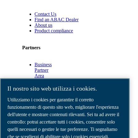
Contact Us
Find an ABAC Dealer
About us
Product compliance
Partners
Business
Partner
Area
E-
Connect
Il nostro sito web utilizza i cookies.
2.0
Business
Utilizziamo i cookies per garantire il corretto
Portal
funzionamento di questo sito web, migliorare l'esperienza
ABAC
dell'utente e mostrare contenuti rilevanti. Sei tu ad avere il
Media
Gallery
controllo: potrai accettare tutti i cookies, consentire solo
quelli necessari o gestire le tue preferenze. Ti segnaliamo
©
2026
Compressori d'aria ABAC
Note legali e privacy
che se sceglierai di abilitare solo i cookies essenziali,