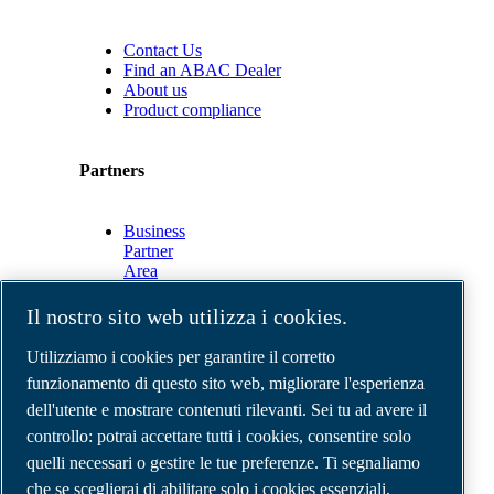
Contact Us
Find an ABAC Dealer
About us
Product compliance
Partners
Business
Partner
Area
E-
Connect
Il nostro sito web utilizza i cookies.
2.0
Business
Utilizziamo i cookies per garantire il corretto
Portal
funzionamento di questo sito web, migliorare l'esperienza
ABAC
dell'utente e mostrare contenuti rilevanti. Sei tu ad avere il
Media
Gallery
controllo: potrai accettare tutti i cookies, consentire solo
quelli necessari o gestire le tue preferenze. Ti segnaliamo
©
2026
Compressori d'aria ABAC
Note legali e privacy
che se sceglierai di abilitare solo i cookies essenziali,