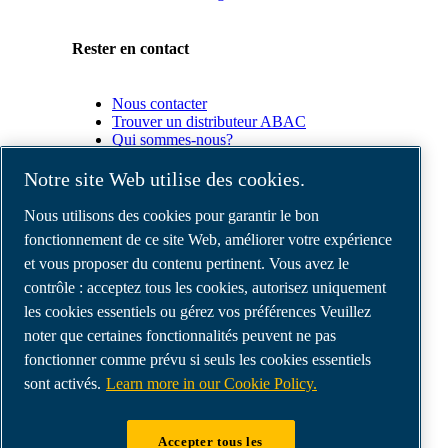
Rester en contact
Nous contacter
Trouver un distributeur ABAC
Qui sommes-nous?
Conformité du produit
Notre site Web utilise des cookies.
Partenaires
Nous utilisons des cookies pour garantir le bon
fonctionnement de ce site Web, améliorer votre expérience
et vous proposer du contenu pertinent. Vous avez le
Espace
Partenaires
contrôle : acceptez tous les cookies, autorisez uniquement
commerciaux
les cookies essentiels ou gérez vos préférences Veuillez
E-
noter que certaines fonctionnalités peuvent ne pas
Connect
2.0
fonctionner comme prévu si seuls les cookies essentiels
Business
sont activés.
Learn more in our Cookie Policy.
Portal
ABAC
Media
Accepter tous les
Gallery