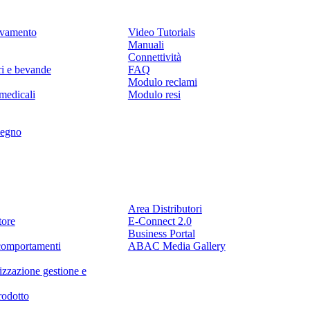
levamento
Video Tutorials
Manuali
Connettività
ri e bevande
FAQ
Modulo reclami
medicali
Modulo resi
legno
Partner
Area Distributori
tore
E-Connect 2.0
Business Portal
comportamenti
ABAC Media Gallery
izzazione gestione e
rodotto