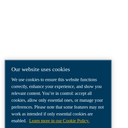
COMPRESSED AIR SOLUTIONS
DELIVERED AROUND THE WORLD
We are a leading compressed air solutions
company, providing the best compressors,
tools and air distribution systems to fulfil
even your most demanding needs.
Our website uses cookies
We use cookies to ensure this website functions
correctly, enhance your experience, and show you
relevant content. You’re in control: accept all
cookies, allow only essential ones, or manage your
preferences. Please note that some features may not
work as intended if only essential cookies are
enabled.
Learn more in our Cookie Policy.