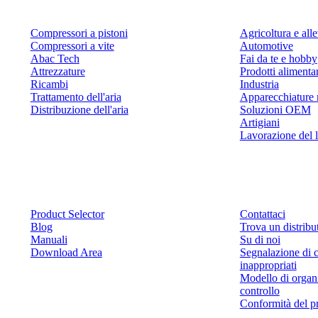
Compressori a pistoni
Agricoltura e al
Compressori a vite
Automotive
Abac Tech
Fai da te e hobby
Attrezzature
Prodotti alimenta
Ricambi
Industria
Trattamento dell'aria
Apparecchiature 
Distribuzione dell'aria
Soluzioni OEM
Artigiani
Lavorazione del 
Risorse
Contattaci
Product Selector
Contattaci
Blog
Trova un distribu
Manuali
Su di noi
Download Area
Segnalazione di 
inappropriati
Modello di organ
controllo
Conformità del p