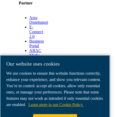
Partner
Area
Distributori
E-
Connect
2.0
Business
Portal
ABAC
Media
Gallery
Our website uses cookies
©
2026
ABAC air compressors
We use cookies to ensure this website functions correctly,
Legal & Privacy Notices
Order return form
enhance your experience, and show you relevant content.
Order claim form
You’re in control: accept all cookies, allow only essential
Manage cookies
ones, or manage your preferences. Please note that some
features may not work as intended if only essential cookies
ABAC Italia | MultiAir Italia S.r.l. Società a
are enabled.
Learn more in our Cookie Policy.
Socio Unico | Società del Gruppo Atlas Copco AB