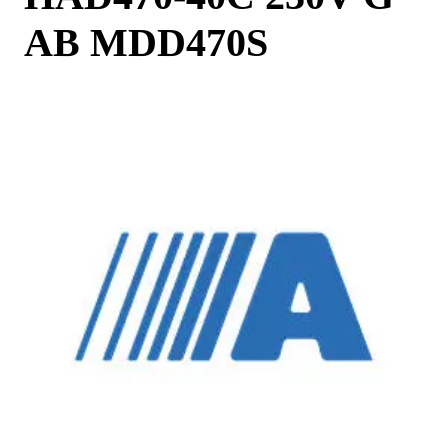
AB MDD470S
Images may differ from the actual product
Product information
Request more info
COMPRESSED AIR
SOLUTIONS DELIVERED
AROUND THE WORLD
We are a leading compressed