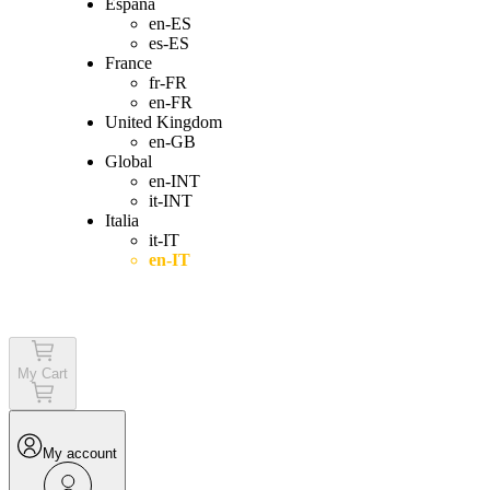
España
en-ES
es-ES
France
fr-FR
en-FR
United Kingdom
en-GB
Global
en-INT
it-INT
Italia
it-IT
en-IT
Login
My Cart
My account