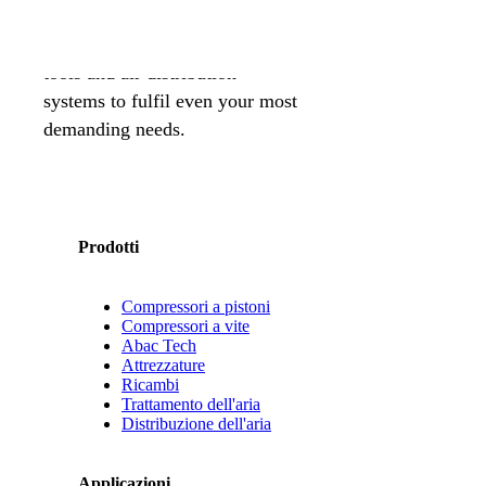
air solutions company,
providing the best compressors,
tools and air distribution
systems to fulfil even your most
demanding needs.
Prodotti
Compressori a pistoni
Compressori a vite
Abac Tech
Attrezzature
Ricambi
Trattamento dell'aria
Distribuzione dell'aria
Applicazioni