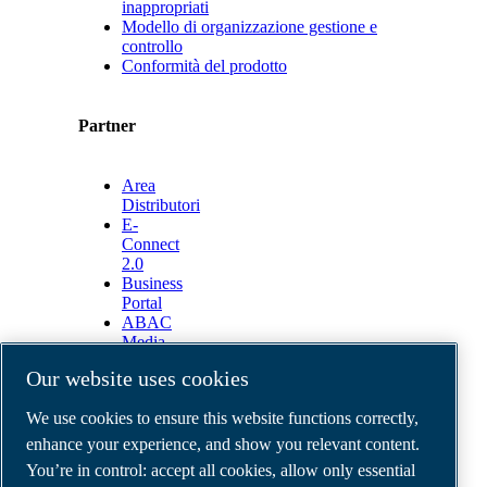
inappropriati
Modello di organizzazione gestione e
controllo
Conformità del prodotto
Partner
Area
Distributori
E-
Connect
2.0
Business
Portal
ABAC
Media
Gallery
Our website uses cookies
©
2026
ABAC air compressors
We use cookies to ensure this website functions correctly,
Legal & Privacy Notices
Order return form
enhance your experience, and show you relevant content.
Order claim form
You’re in control: accept all cookies, allow only essential