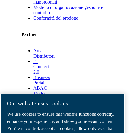
inappropriati
Modello di organizzazione gestione e
controllo
Conformità del prodotto
Partner
Area
Distributori
E-
Connect
2.0
Business
Portal
ABAC
Media
Gallery
Our website uses cookies
©
2026
ABAC air compressors
We use cookies to ensure this website functions correctly,
Legal & Privacy Notices
Order return form
enhance your experience, and show you relevant content.
Order claim form
You’re in control: accept all cookies, allow only essential