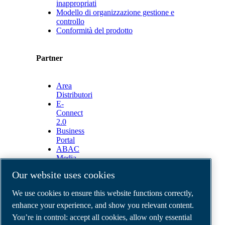
inappropriati
Modello di organizzazione gestione e
controllo
Conformità del prodotto
Partner
Area
Distributori
E-
Connect
2.0
Business
Portal
ABAC
Media
Gallery
Our website uses cookies
©
2026
ABAC air compressors
We use cookies to ensure this website functions correctly,
Legal & Privacy Notices
Order return form
enhance your experience, and show you relevant content.
Order claim form
You’re in control: accept all cookies, allow only essential