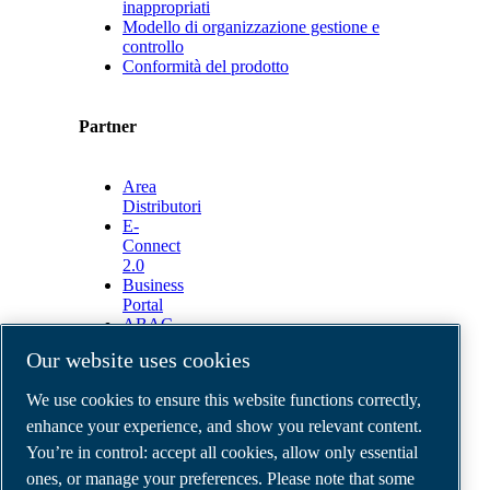
inappropriati
Modello di organizzazione gestione e
controllo
Conformità del prodotto
Partner
Area
Distributori
E-
Connect
2.0
Business
Portal
ABAC
Media
Our website uses cookies
Gallery
We use cookies to ensure this website functions correctly,
©
2026
ABAC air compressors
Legal & Privacy Notices
enhance your experience, and show you relevant content.
Order return form
You’re in control: accept all cookies, allow only essential
Order claim form
ones, or manage your preferences. Please note that some