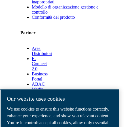
inappropriati
Modello di organizzazione gestione e
controllo
Conformità del prodotto
Partner
Area
Distributori
E-
Connect
2.0
Business
Portal
ABAC
Media
Gallery
Our website uses cookies
©
2026
ABAC air compressors
We use cookies to ensure this website functions correctly,
Legal & Privacy Notices
Order return form
enhance your experience, and show you relevant content.
Order claim form
You’re in control: accept all cookies, allow only essential