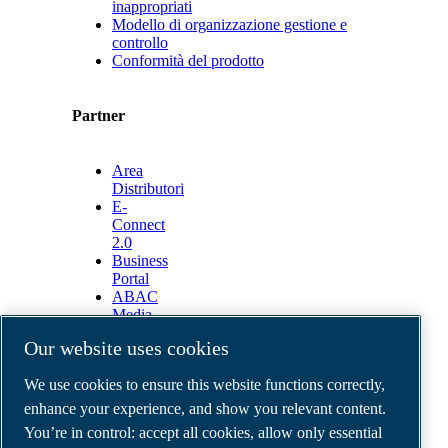
inappropriati
Modello di organizzazione gestione e
controllo
Conformità del prodotto
Partner
Area
Distributori
E-
Connect
2.0
Business
Portal
ABAC
Media
Gallery
Our website uses cookies
©
2026
ABAC air compressors
We use cookies to ensure this website functions correctly,
Legal & Privacy Notices
Order return form
enhance your experience, and show you relevant content.
Order claim form
You’re in control: accept all cookies, allow only essential